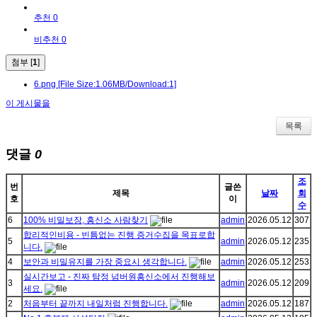
추천 0
비추천 0
첨부 [
1
]
6.png
[File Size:1.06MB/Download:1]
이 게시물을
목록
댓글
0
조
번
글쓴
제목
날짜
회
호
이
수
6
100% 비밀보장, 흥신소 사람찾기
admin
2026.05.12
307
합리적인비용 - 빈틈없는 진행 증거수집을 목표로합
5
admin
2026.05.12
235
니다.
4
보안과 비밀유지를 가장 중요시 생각합니다.
admin
2026.05.12
253
실시간보고 - 진짜 탐정 넘버원흥신소에서 진행해보
3
admin
2026.05.12
209
세요.
2
처음부터 끝까지 내일처럼 진행합니다.
admin
2026.05.12
187