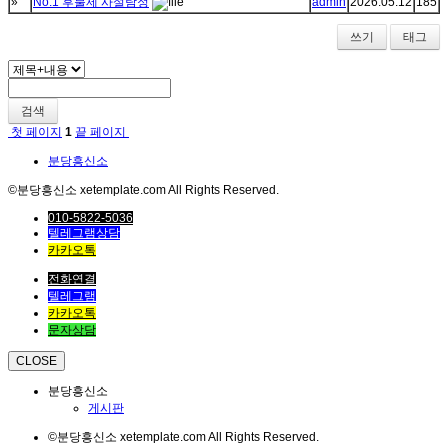
»
No.1 후불제 사설탐정
admin
2026.05.12
185
쓰기
태그
검색
첫 페이지
1
끝 페이지
분당흥신소
©분당흥신소 xetemplate.com All Rights Reserved.
010-5822-5036
텔레그램상담
카카오톡
전화연결
텔레그램
카카오톡
문자상담
CLOSE
분당흥신소
게시판
©분당흥신소 xetemplate.com All Rights Reserved.